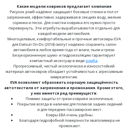
Какие модели ковриков предлагает компания
Рисунок ромб надёжно защищает боковые стенки и пол от
загрязнения, эффективно задерживая в секциях воду, мелкие
соринки и песок. Для очистки коврика его нужно просто
перевернуть. Эти атрибуты вырабатываются отдельно для
каждой модели автомобиля.
Многоцелевые, комфортабельные и прочные автоковры EVA
для Datsun On-Do (2014) смогут надёжно сохранить салон
автомобиля в любое время года от влаги, пыли и грязи.
Безукоризненную шумо- и гидроизоляцию гарантирует
компактный аксессуар в виде
ромба
.
Прогрессивный, чистый экологически и износостойкий
материал автоковров обладает устойчивостью к агрессивным
химреагентам.
EVA позволяют образовать хорошую защищённость
автотекстиля от загрязнения и промокания. Кроме этого,
у них имеется ряд преимуществ:
Помимо защиты от грязи коврики экологичные.
Покрытие всегда в наличии для поликов задних сидений
и для передних пассажирских мест.
Ковры ЕВА очень удобны.
Благодаря гидрофобной поверхности эваполимера не
промокают.