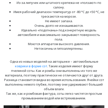
Из-за липучек или штатного крепежа не «ползают» по
салону.
Имея рабочий диапазон температур от -80 °С до +50 °С, не
трескаются на морозе.
Не имеют запаха.
Очень долго не изнашиваются.
Идеально «подогнаны» под конкретную модель
автомобиля и максимально закрывают поверхность
пола.
Моются аппаратом высокого давления.
Нетоксичны и гипоаллергенны.
Одна из новых моделей на авторынке – автомобильные
коврики в форме сот
. Такие изделия имеют форму
пчелиной соты. Как и ромбы они выполнены из того же
материала, поэтому практически не отличаются друг от друга.
Разница становится видна во время использования. Ячейки сот
выполнены немого глубже, поэтому они удерживают больший
объём влаги.
Так же, как и ромбовая фактура, соты легко чистятся простым
промыванием водой или встряхиванием.