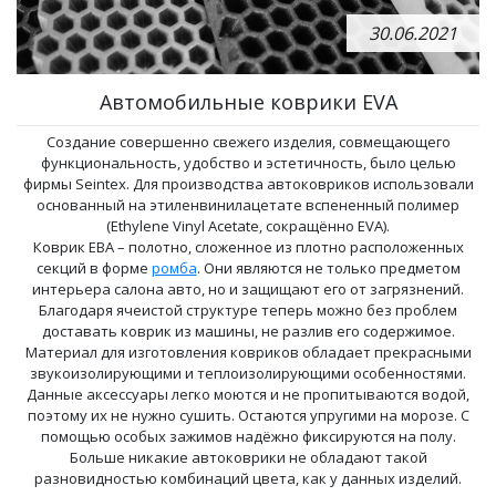
30.06.2021
Автомобильные коврики EVA
Создание совершенно свежего изделия, совмещающего
функциональность, удобство и эстетичность, было целью
фирмы Seintex. Для производства автоковриков использовали
основанный на этиленвинилацетате вспененный полимер
(Ethylene Vinyl Acetate, сокращённо EVA).
Коврик ЕВА – полотно, сложенное из плотно расположенных
секций в форме
ромба
. Они являются не только предметом
интерьера салона авто, но и защищают его от загрязнений.
Благодаря ячеистой структуре теперь можно без проблем
доставать коврик из машины, не разлив его содержимое.
Материал для изготовления ковриков обладает прекрасными
звукоизолирующими и теплоизолирующими особенностями.
Данные аксессуары легко моются и не пропитываются водой,
поэтому их не нужно сушить. Остаются упругими на морозе. С
помощью особых зажимов надёжно фиксируются на полу.
Больше никакие автоковрики не обладают такой
разновидностью комбинаций цвета, как у данных изделий.