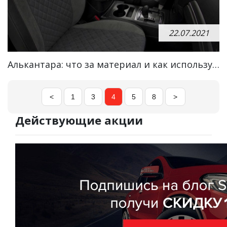
22.07.2021
Алькантара: что за материал и как используется?
<
1
3
4
5
8
>
Действующие акции