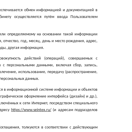
беспечивается обмен информацией и документацией в
инету осуществляется путём ввода Пользователем
или определяемому на основании такой информации
, отчество, год, месяц, день и место рождения, адрес,
оды, другая информация.
окупность действий (операций), совершаемых с
в с персональными данными, включая сбор, запись,
влечение, использование, передачу (распространение,
 персональных данных.
хся в информационной системе информации и объектов
 графическое оформление интерфейса (дизайн) и др.),
ключённых к сети Интернет, посредством специального
адресу
https://www.seintex.ru/
(и адресам подразделов
оглашения, толкуются в соответствии с действующим