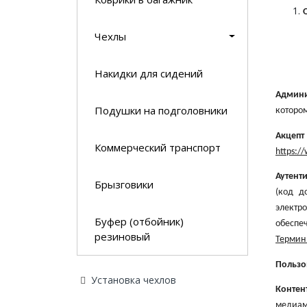
Чехлы
Накидки для сидений
Админ
Подушки на подголовники
котором
Акце
Коммерческий транспорт
https:/
Аутент
Брызговики
(код д
электр
Буфер (отбойник)
обеспе
резиновый
Термин 
Пользо
Установка чехлов
Конте
медиам