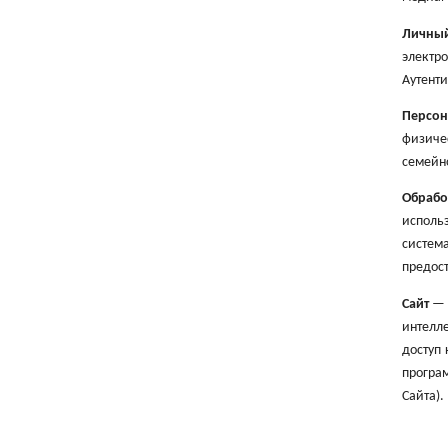
Личный
электр
Аутент
Персон
физичес
семейн
Обраб
исполь
система
предост
Сайт
— 
интелле
доступ 
програ
Сайта).