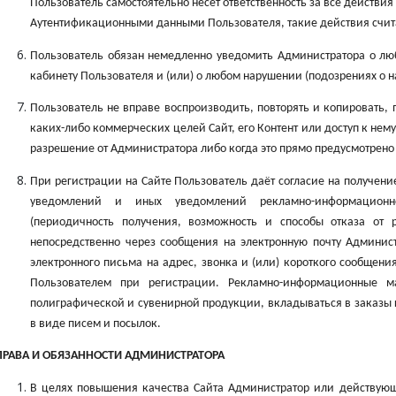
Пользователь самостоятельно несёт ответственность за все действия
Аутентификационными данными Пользователя, такие действия счи
Пользователь обязан немедленно уведомить Администратора о лю
кабинету Пользователя и (или) о любом нарушении (подозрениях о 
Пользователь не вправе воспроизводить, повторять и копировать, 
каких-либо коммерческих целей Сайт, его Контент или доступ к нему
разрешение от Администратора либо когда это прямо предусмотрен
При регистрации на Сайте Пользователь даёт согласие на получени
уведомлений и иных уведомлений рекламно-информационно
(периодичность получения, возможность и способы отказа от 
непосредственно через сообщения на электронную почту Админист
электронного письма на адрес, звонка и (или) короткого сообщени
Пользователем при регистрации. Рекламно-информационные м
полиграфической и сувенирной продукции, вкладываться в заказы 
в виде писем и посылок.
ПРАВА И ОБЯЗАННОСТИ АДМИНИСТРАТОРА
В целях повышения качества Сайта Администратор или действующ