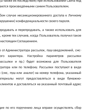
 (а также их последствия) при использовании Сайта под
таются произведёнными самим Пользователем.
бом случае несанкционированного доступа к Личному
нарушении) конфиденциальности своего пароля.
продавать и перепродавать, а также использовать для
, кроме тех случаев, когда Пользователь получил такое
о настоящим Соглашением.
е от Администратора рассылок, пуш-уведомлений, смс-
го характера. Настройка параметров рассылки
рассылки и пр.) будет возможна для Пользователя
ратора или по телефону. Рассылки поступают в виде
я (смс, пуш или аналог) на номер телефона, указанный
атериалы могут предоставляться в виде бумажно-
клиентов и доставляться на указанный почтовый адрес
ие по его поручению лица вправе осуществлять сбор