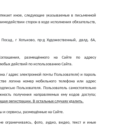
ытекает иное, следующие указываемые в письменной
аимодействии сторон в ходе исполнения обязательств,
 Посад, г Хотьково, пр-д Художественный, двлд. 6А
,
оглашения, размещённого на Сайте по адресу
любых действий по использованию Сайта.
на / адрес электронной почты Пользователя) и пароль
стве логина номер мобильного телефона или адрес
подписью Пользователя. Пользователь самостоятельно
жность получения направляемых ему кодов доступа;
ющая регистрации. В остальных случаях удалить.
ы и сервисы, размещённые на Сайте.
 ограничиваясь, фото, аудио, видео, текст и иные