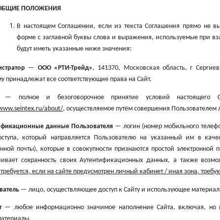
ОБЩИЕ ПОЛОЖЕНИЯ
В настоящем Соглашении, если из текста Соглашения прямо не в
форме с заглавной буквы слова и выражения, используемые при вз
будут иметь указанные ниже значения:
истратор
—
ООО «РТИ-Трейд»
,
141370, Московская область, г Сергиев
у принадлежат все соответствующие права на Сайт.
пт
— полное и безоговорочное принятие условий настоящего С
/www.seintex.ru/about
/
, осуществляемое путём совершения Пользователем 
ификационные данные Пользователя
— логин (номер мобильного телефо
оступа, который направляется Пользователю на указанный им в каче
онной почты), которые в совокупности признаются простой электронной 
чивает сохранность своих Аутентификационных данных, а также возмо
требуется, если на сайте предусмотрен личный кабинет / иная зона, требу
ватель
— лицо, осуществляющее доступ к Сайту и использующее материал
нт
— любое информационно значимое наполнение Сайта, включая, но не
атериалы.