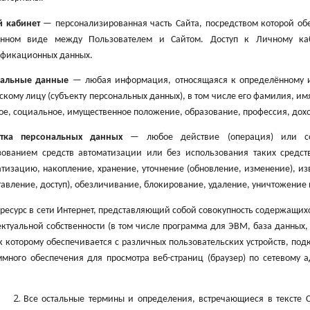
 кабинет
— персонализированная часть Сайта, посредством которой о
онном виде между Пользователем и Сайтом. Доступ к Личному каб
ификационных данных.
альные данные
— любая информация, относящаяся к определённому 
кому лицу (субъекту персональных данных), в том числе его фамилия, имя
ое, социальное, имущественное положение, образование, профессия, дох
отка персональных данных
— любое действие (операция) или сов
зованием средств автоматизации или без использования таких средст
тизацию, накопление, хранение, уточнение (обновление, изменение), из
авление, доступ), обезличивание, блокирование, удаление, уничтожение
ресурс в сети Интернет, представляющий собой совокупность содержащи
ктуальной собственности (в том числе программа для ЭВМ, база данных,
к которому обеспечивается с различных пользовательских устройств, под
ммного обеспечения для просмотра веб-страниц (браузер) по сетевому 
Все остальные термины и определения, встречающиеся в тексте С