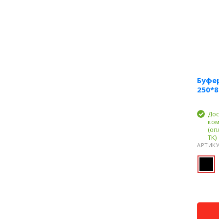
Буфе
250*8
Дос
ком
(оп
ТК)
АРТИКУ