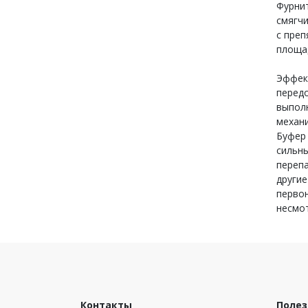
Фурнит
смягчи
с преп
площа
Эффек
перед
выполн
механи
Буфер
сильны
перепа
други
перво
несмот
Контакты
Полез