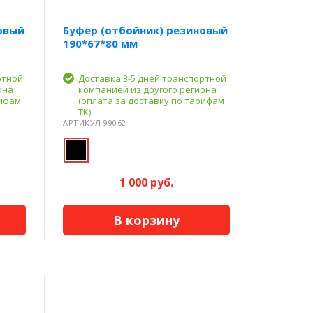
овый
Буфер (отбойник) резиновый
190*67*80 мм
ртной
Доставка 3-5 дней транспортной
она
компанией из другого региона
рифам
(оплата за доставку по тарифам
ТК)
АРТИКУЛ 99062
1 000 руб.
В корзину