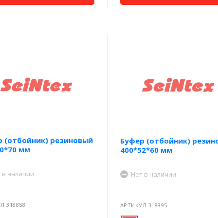
р (отбойник) резиновый
Буфер (отбойник) резин
0*70 мм
400*52*60 мм
 в наличии
Нет в наличии
Л 318858
АРТИКУЛ 318895