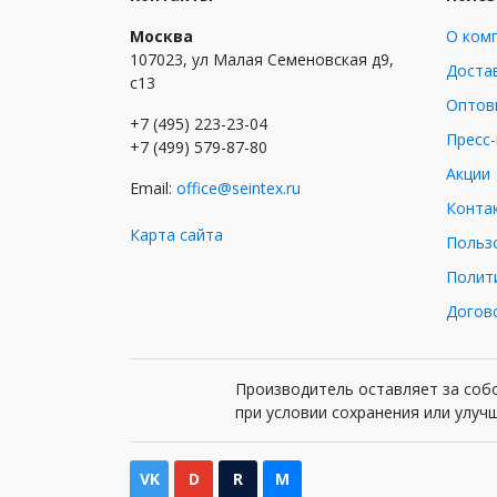
Москва
О ком
107023, ул Малая Семеновская д9,
Достав
с13
Оптов
+7 (495) 223-23-04
Пресс
+7 (499) 579-87-80
Акции
Email:
office@seintex.ru
Конта
Карта сайта
Польз
Полит
Догов
Производитель оставляет за собо
при условии сохранения или улуч
VK
D
R
M