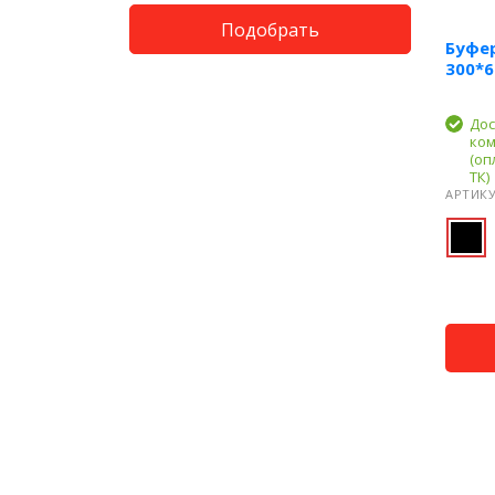
Подобрать
Буфе
300*6
Дос
ком
(оп
ТК)
АРТИКУ