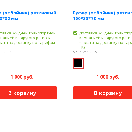
р (отбойник) резиновый
Буфер (отбойник) резин
8*82 мм
100*33*78 мм
тавка 3-5 дней транспортной
Доставка 3-5 дней транспо
панией из другого региона
компанией из другого реги
лата за доставку по тарифам
(оплата за доставку по та
ТК)
Л 98855
АРТИКУЛ 98995
1 000 руб.
1 000 руб.
В корзину
В корзину