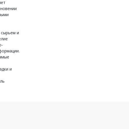
яет
кновении
чными
 сырьем и
елие
о-
формации.
самые
адки и
иль