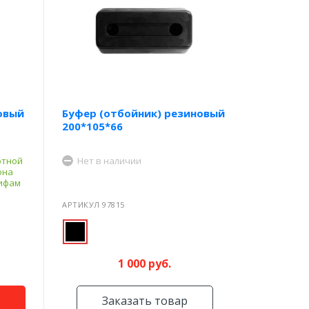
овый
Буфер (отбойник) резиновый
200*105*66
ртной
Нет в наличии
она
рифам
АРТИКУЛ 97815
1 000 руб.
Заказать товар