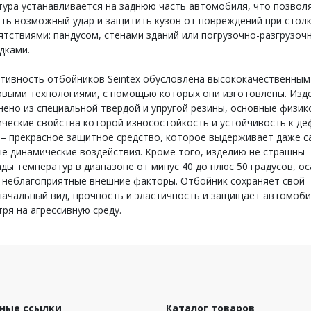
ура устанавливается на заднюю часть автомобиля, что позвол
ть возможный удар и защитить кузов от повреждений при стол
ятствиями: пандусом, стенами зданий или погрузочно-разгрузо
дками.
тивность отбойников Seintex обусловлена высококачественным
овыми технологиями, с помощью которых они изготовлены. Изд
ено из специальной твердой и упругой резины, основные физик
ческие свойства которой износостойкость и устойчивость к де
 – прекрасное защитное средство, которое выдерживает даже 
е динамические воздействия. Кроме того, изделию не страшны
ды температур в диапазоне от минус 40 до плюс 50 градусов, ос
е неблагоприятные внешние факторы. Отбойник сохраняет свой
начальный вид, прочность и эластичность и защищает автомоб
ря на агрессивную среду.
ные ссылки
Каталог товаров