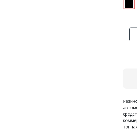
Резино
автом
средст
коммер
тоннаж