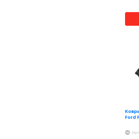
Коври
Ford 
Нет