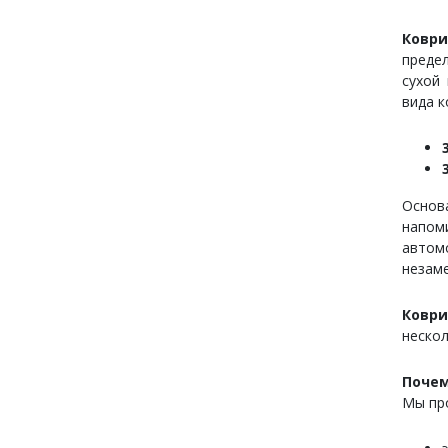
Коври
преде
сухой
вида к
Основ
напом
автом
незам
Ковр
нескол
Почем
Мы пр