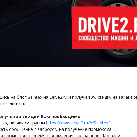
ись на блог Seintex на Drive2.ru и получи 10% скидку на заказ
не seintex.ru
олучения скидки Вам необходимо:
ь подписчиком группы
https://www.drive2.ru/o/Seintex/
сать сообщение с запросом на получение промокода
ти промокод во время оформления заказа через Корзину