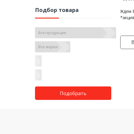
Подбор товара
Ждем В
*акция
В
Подобрать