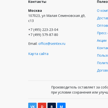
Контакты
Полез
Москва
О ком
107023, ул Малая Семеновская д9,
Достав
с13
Оптов
+7 (495) 223-23-04
Пресс
+7 (499) 579-87-80
Акции
Email:
office@seintex.ru
Конта
Карта сайта
Польз
Полит
Догов
Производитель оставляет за собо
при условии сохранения или улуч
VK
D
R
M