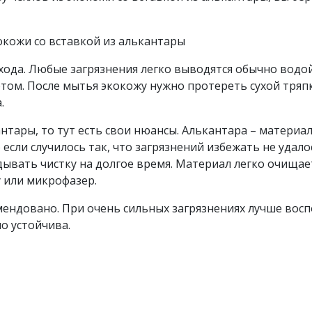
окожи со вставкой из алькантары
ухода. Любые загрязнения легко выводятся обычно водой
том. После мытья экокожу нужно протереть сухой тряп
.
кантары, то тут есть свои нюансы. Алькантара – матери
если случилось так, что загрязнений избежать не удало
адывать чистку на долгое время. Материал легко очищае
 или микрофазер.
мендовано. При очень сильных загрязнениях лучше вос
о устойчива.