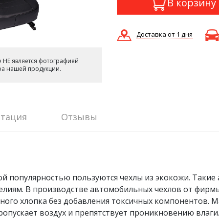
В корзину
Доставка от 1 дня
 НЕ является фотографией
ера нашей продукции.
тация
Отзывы
ой популярностью пользуются чехлы из экокожи. Такие
иям. В производстве автомобильных чехлов от фирмы S
тного хлопка без добавления токсичных компонентов. 
ропускает воздух и препятствует проникновению влаги.