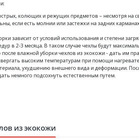
и:
 острых, колющих и режущих предметов – несмотря на 
ны, если есть молнии или застежки на задних кармана
рки зависит от условий использования и степени загря
ур в 2-3 месяца. В таком случае чехлы будут максимал
 после влажной уборки чехлов из экокожи - дать им пр
одвергать высоким температурам при помощи нагревате
атериала, ухудшению внешнего вида и деформации. Пос
дать немного подсохнуть естественным путем.
лов из экокожи