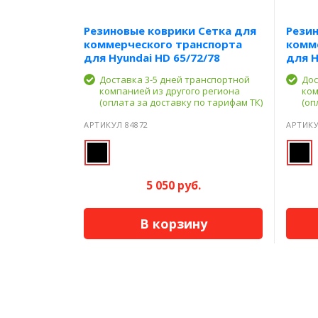
Резиновые коврики Сетка для
Резин
коммерческого транспорта
комм
для Hyundai HD 65/72/78
для H
Доставка 3-5 дней транспортной
Дос
компанией из другого региона
ком
(оплата за доставку по тарифам ТК)
(оп
АРТИКУЛ 84872
АРТИКУ
5 050 руб.
В корзину