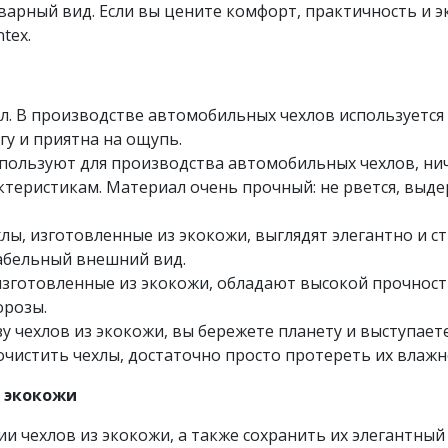
арный вид. Если вы цените комфорт, практичность и эк
tex.
. В производстве автомобильных чехлов используется 
гу и приятна на ощупь.
пользуют для производства автомобильных чехлов, нич
ктеристикам. Материал очень прочный: не рвется, выд
ы, изготовленные из экокожи, выглядят элегантно и ст
абельный внешний вид.
изготовленные из экокожи, обладают высокой прочност
орозы.
у чехлов из экокожи, вы бережете планету и выступает
почистить чехлы, достаточно просто протереть их влаж
з экокожи
и чехлов из экокожи, а также сохранить их элегантны