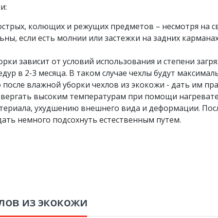
и:
 острых, колющих и режущих предметов – несмотря на 
ны, если есть молнии или застежки на задних кармана
рки зависит от условий использования и степени загря
ур в 2-3 месяца. В таком случае чехлы будут максимал
 после влажной уборки чехлов из экокожи - дать им пр
одвергать высоким температурам при помощи нагревате
атериала, ухудшению внешнего вида и деформации. Пос
дать немного подсохнуть естественным путем.
лов из экокожи