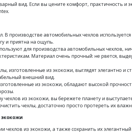
арный вид. Если вы цените комфорт, практичность и эк
tex.
. В производстве автомобильных чехлов используется 
гу и приятна на ощупь.
пользуют для производства автомобильных чехлов, нич
ктеристикам. Материал очень прочный: не рвется, выд
ы, изготовленные из экокожи, выглядят элегантно и ст
абельный внешний вид.
изготовленные из экокожи, обладают высокой прочност
орозы.
у чехлов из экокожи, вы бережете планету и выступает
почистить чехлы, достаточно просто протереть их влаж
з экокожи
и чехлов из экокожи, а также сохранить их элегантны