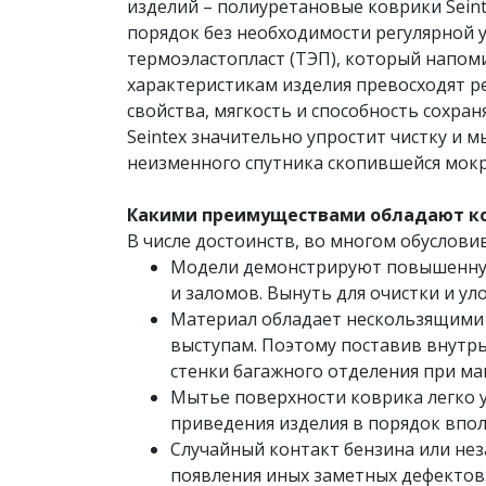
изделий – полиуретановые коврики Seint
порядок без необходимости регулярной 
термоэластопласт (ТЭП), который напом
характеристикам изделия превосходят 
свойства, мягкость и способность сохра
Seintex значительно упростит чистку и 
неизменного спутника скопившейся мокр
Какими преимуществами обладают ков
В числе достоинств, во многом обуслови
Модели демонстрируют повышенную 
и заломов. Вынуть для очистки и у
Материал обладает нескользящими 
выступам. Поэтому поставив внутрь
стенки багажного отделения при ма
Мытье поверхности коврика легко у
приведения изделия в порядок впол
Случайный контакт бензина или не
появления иных заметных дефектов.