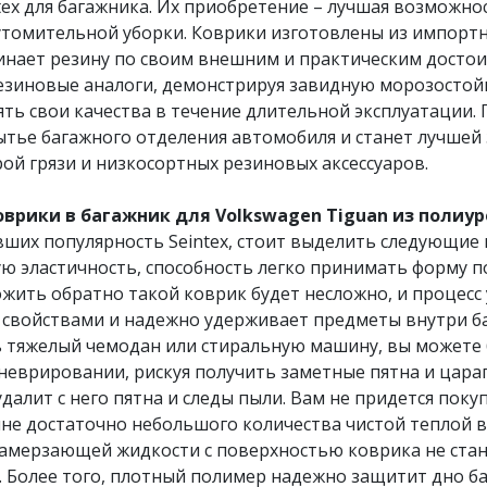
ex для багажника. Их приобретение – лучшая возможно
утомительной уборки. Коврики изготовлены из импорт
инает резину по своим внешним и практическим досто
резиновые аналоги, демонстрируя завидную морозосто
нять свои качества в течение длительной эксплуатаци
мытье багажного отделения автомобиля и станет лучшей
ой грязи и низкосортных резиновых аксессуаров.
рики в багажник для Volkswagen Tiguan из полиур
вших популярность Seintex, стоит выделить следующие
эластичность, способность легко принимать форму по
ложить обратно такой коврик будет несложно, и процес
свойствами и надежно удерживает предметы внутри б
 тяжелый чемодан или стиральную машину, вы можете б
неврировании, рискуя получить заметные пятна и цара
далит с него пятна и следы пыли. Вам не придется поку
не достаточно небольшого количества чистой теплой в
замерзающей жидкости с поверхностью коврика не ста
 Более того, плотный полимер надежно защитит дно ба