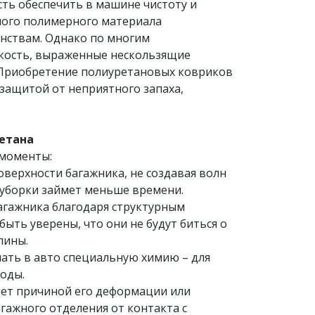
сть обеспечить в машине чистоту и
ного полимерного материала
инствам. Однако по многим
йкость, выраженные нескользящие
и. Приобретение полиуретановых ковриков
 защитой от неприятного запаха,
етана
 моменты:
верхности багажника, не создавая волн
с уборки займет меньше времени.
агажника благодаря структурным
ыть уверены, что они не будут биться о
пины.
пать в авто специальную химию – для
оды.
нет причиной его деформации или
гажного отделения от контакта с