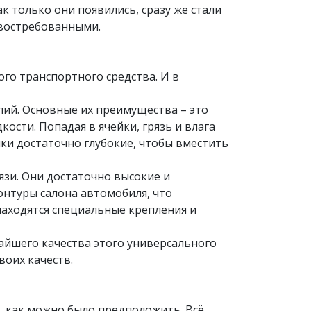
к только они появились, сразу же стали
 востребованными.
го транспортного средства. И в
лий. Основные их преимущества – это
ости. Попадая в ячейки, грязь и влага
йки достаточно глубокие, чтобы вместить
язи. Они достаточно высокие и
онтуры салона автомобиля, что
аходятся специальные крепления и
чайшего качества этого универсального
воих качеств.
о, как можно было предположить. Всё