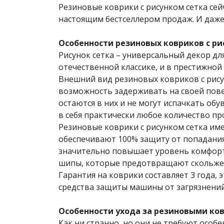
Резиновые коврики с рисунком сетка сей
настоящим бестселлером продаж. И даже
Особенности резиновых ковриков с рис
Рисунок сетка – универсальный декор д
отечественной классике, и в престижной
Внешний вид резиновых ковриков с рисун
возможность задерживать на своей повер
остаются в них и не могут испачкать об
в себя практически любое количество п
Резиновые коврики с рисунком сетка​ им
обеспечивают 100% защиту от попадания
значительно повышает уровень комфорта
шипы, которые предотвращают скольжен
Гарантия на коврики составляет 3 года,
средства защиты машины от загрязнений.
Особенности ухода за резиновыми ковр
Как ни странно, но они не требуют особе