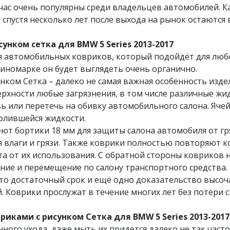
час очень популярны среди владельцев автомобилей. Ка
 спустя несколько лет после выхода на рынок остаются
унком сетка для BMW 5 Series 2013-2017
ля автомобильных ковриков, который подойдёт для любо
 иномарке он будет выглядеть очень органично.
ком Сетка – далеко не самая важная особенность изде
хности любые загрязнения, в том числе различные жидк
увь или перетечь на обивку автомобильного салона. Яче
ролившейся жидкости.
еют бортики 18 мм для защиты салона автомобиля от гр
 влаги и грязи. Также коврики полностью повторяют к
 от их использования. С обратной стороны ковриков н
ие и перемещение по салону транспортного средства.
 это достаточный срок и ещё одно доказательство высо
 Коврики прослужат в течение​ многих лет без потери с
иками с рисунком Сетка для BMW 5 Series 2013-2017
нного ухода, даже мыть их придётся далеко не так част