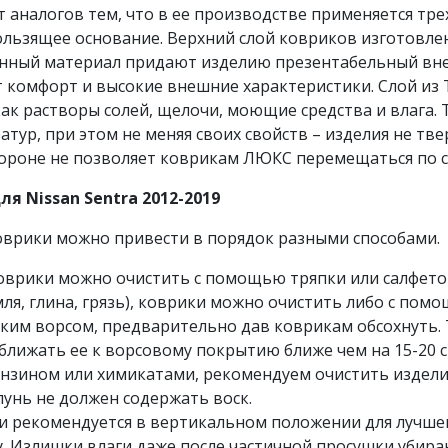
аналогов тем, что в ее производстве применяется тре
ользящее основание. Верхний слой ковриков изготовле
нный материал придают изделию презентабельный вне
 комфорт и высокие внешние характеристики. Слой из 
к растворы солей, щелочи, моющие средства и влага. 
ур, при этом не меняя своих свойств – изделия не тве
ороне не позволяет коврикам ЛЮКС перемещаться по с
я Nissan Sentra 2012-2019
коврики можно привести в порядок разными способами.
оврики можно очистить с помощью тряпки или салфеток
емля, глина, грязь), коврики можно очистить либо с по
тким ворсом, предварительно дав коврикам обсохнуть.
ближать ее к ворсовому покрытию ближе чем на 15-20 с
бензином или химикатами, рекомендуем очистить изде
унь не должен содержать воск.
и рекомендуется в вертикальном положении для лучшег
. Излишки влаги даже после частичной просушки убира