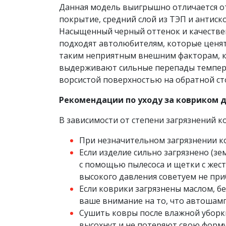
Данная модель выигрышно отличается от 
покрытие, средний слой из ТЭП и антиск
Насыщенный черный оттенок и качестве
подходят автолюбителям, которые ценят
таким неприятным внешним факторам, ка
выдерживают сильные перепады температ
ворсистой поверхностью на обратной ст
Рекомендации по уходу за ковриком дл
В зависимости от степени загрязнений 
При незначительном загрязнении к
Если изделие сильно загрязнено (з
с помощью пылесоса и щетки с жес
высокого давления советуем не при
Если коврики загрязнены маслом, 
ваше внимание на то, что автошамп
Сушить ковры после влажной уборк
высохнут и не потеряют свою форму