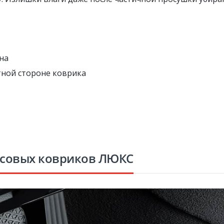
на
тной стороне коврика
рсовых ковриков ЛЮКС