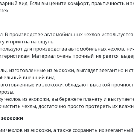
арный вид. Если вы цените комфорт, практичность и эк
tex.
. В производстве автомобильных чехлов используется 
гу и приятна на ощупь.
пользуют для производства автомобильных чехлов, нич
ктеристикам. Материал очень прочный: не рвется, выд
ы, изготовленные из экокожи, выглядят элегантно и ст
абельный внешний вид.
изготовленные из экокожи, обладают высокой прочност
орозы.
у чехлов из экокожи, вы бережете планету и выступает
почистить чехлы, достаточно просто протереть их влаж
з экокожи
и чехлов из экокожи, а также сохранить их элегантны