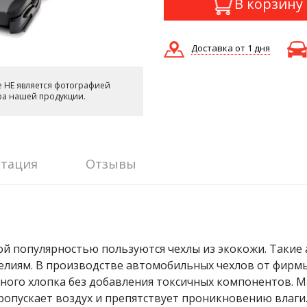
В корзину
Доставка от 1 дня
 НЕ является фотографией
ера нашей продукции.
тация
Отзывы
ой популярностью пользуются чехлы из экокожи. Такие
иям. В производстве автомобильных чехлов от фирмы S
тного хлопка без добавления токсичных компонентов. 
ропускает воздух и препятствует проникновению влаги.