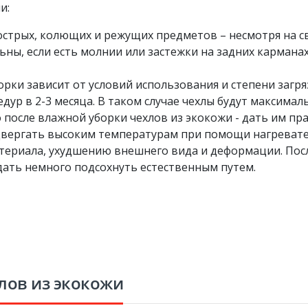
и:
 острых, колющих и режущих предметов – несмотря на 
ны, если есть молнии или застежки на задних кармана
рки зависит от условий использования и степени загря
ур в 2-3 месяца. В таком случае чехлы будут максимал
 после влажной уборки чехлов из экокожи - дать им пр
одвергать высоким температурам при помощи нагревате
атериала, ухудшению внешнего вида и деформации. Пос
дать немного подсохнуть естественным путем.
лов из экокожи