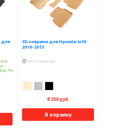
 для
3D коврики для Hyundai ix35
2010-2015
тной
Нет в наличии
на
фам ТК)
8 350 руб.
В корзину