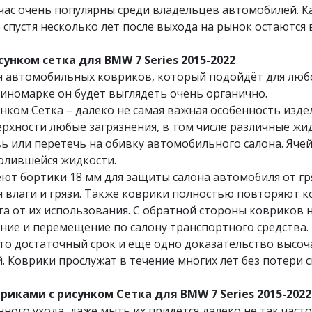
час очень популярны среди владельцев автомобилей. Ка
 спустя несколько лет после выхода на рынок остаются
унком сетка для BMW 7 Series 2015-2022
ля автомобильных ковриков, который подойдёт для любо
 иномарке он будет выглядеть очень органично.
ком Сетка – далеко не самая важная особенность изде
хности любые загрязнения, в том числе различные жидк
увь или перетечь на обивку автомобильного салона. Яче
ролившейся жидкости.
еют бортики 18 мм для защиты салона автомобиля от гр
 влаги и грязи. Также коврики полностью повторяют к
 от их использования. С обратной стороны ковриков н
ие и перемещение по салону транспортного средства.
 это достаточный срок и ещё одно доказательство высо
 Коврики прослужат в течение​ многих лет без потери с
иками с рисунком Сетка для BMW 7 Series 2015-2022
нного ухода, даже мыть их придётся далеко не так част