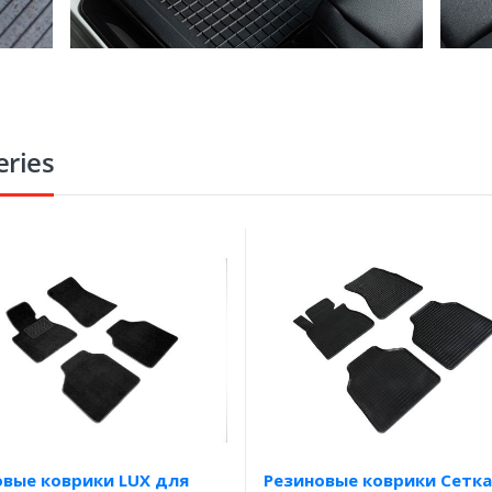
ries
овые коврики LUX для
Резиновые коврики Сетка