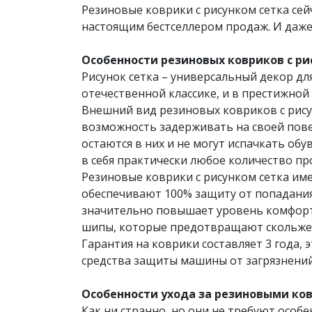
Резиновые коврики с рисунком сетка сей
настоящим бестселлером продаж. И даже
Особенности резиновых ковриков с рис
Рисунок сетка – универсальный декор д
отечественной классике, и в престижной
Внешний вид резиновых ковриков с рисун
возможность задерживать на своей повер
остаются в них и не могут испачкать об
в себя практически любое количество п
Резиновые коврики с рисунком сетка​ им
обеспечивают 100% защиту от попадания
значительно повышает уровень комфорта
шипы, которые предотвращают скольжен
Гарантия на коврики составляет 3 года,
средства защиты машины от загрязнений.
Особенности ухода за резиновыми ковр
Как ни странно, но они не требуют особе