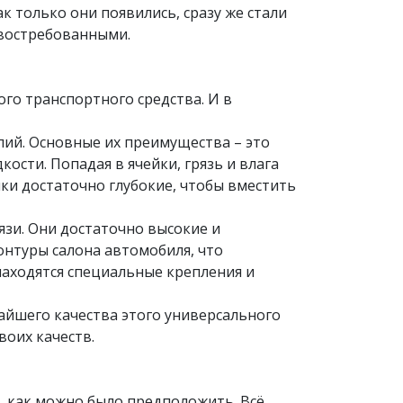
к только они появились, сразу же стали
 востребованными.
го транспортного средства. И в
лий. Основные их преимущества – это
ости. Попадая в ячейки, грязь и влага
йки достаточно глубокие, чтобы вместить
язи. Они достаточно высокие и
онтуры салона автомобиля, что
аходятся специальные крепления и
чайшего качества этого универсального
воих качеств.
о, как можно было предположить. Всё