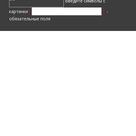
Введите символы с
картинки
*
*
-
обязательные поля